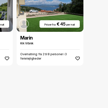
€ 45
 nat
Priser fra
per nat
Marin
Krk Vrbnik
Overnatning: fra 2 til 8 personer i 3
ferielejligheder