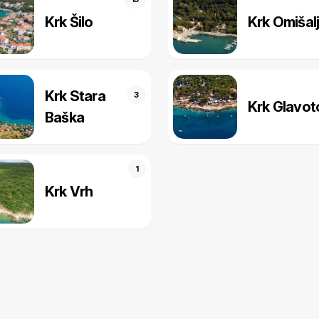
Krk Šilo
Krk Omišal
Krk Stara
3
Krk Glavot
Baška
1
Krk Vrh