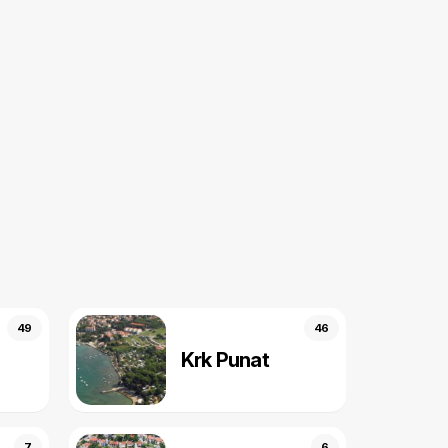
49
46
Krk Punat
7
6