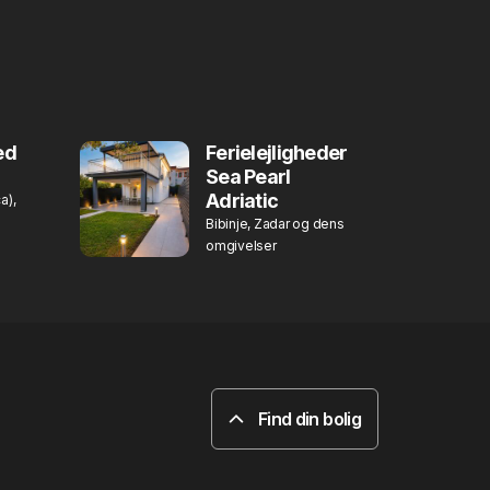
ed
Ferielejligheder
Sea Pearl
Adriatic
a),
Bibinje, Zadar og dens
omgivelser
Find din bolig