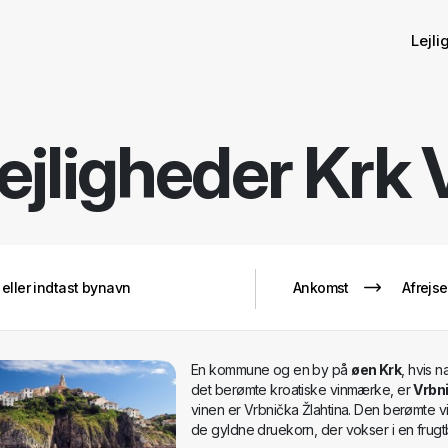
Lejl
lejligheder
Krk 
En kommune og en by på
øen Krk
, hvis n
det berømte kroatiske vinmærke, er
Vrbn
vinen er Vrbnička Žlahtina. Den berømte v
de gyldne druekorn, der vokser i en frugt