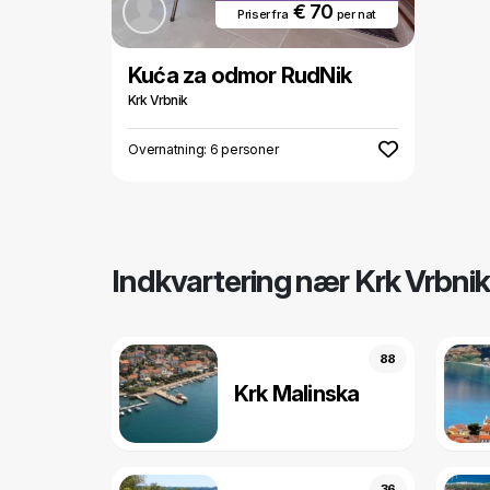
€ 70
Priser fra
per nat
Kuća za odmor RudNik
Krk Vrbnik
Overnatning: 6 personer
Indkvartering nær Krk Vrbnik
88
Krk Malinska
36