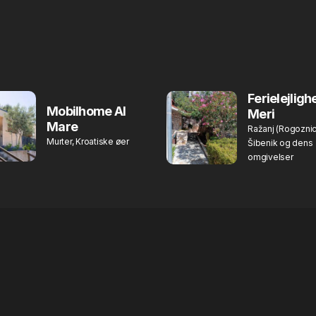
Ferielejligh
Mobilhome Al
Meri
Mare
Ražanj (Rogoznic
Murter, Kroatiske øer
Šibenik og dens
omgivelser