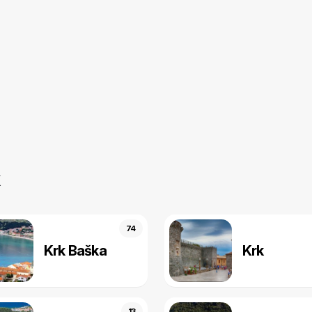
74
Krk Baška
Krk
13