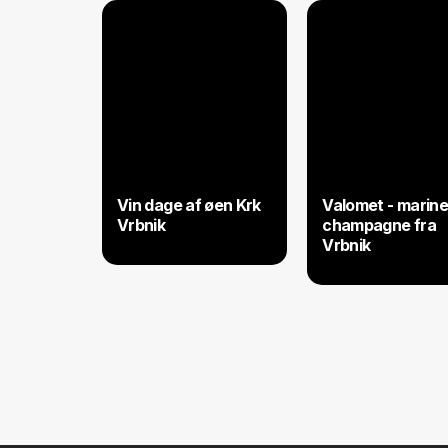
Vin dage af øen Krk
Valomet - marine
Vrbnik
champagne fra
Vrbnik