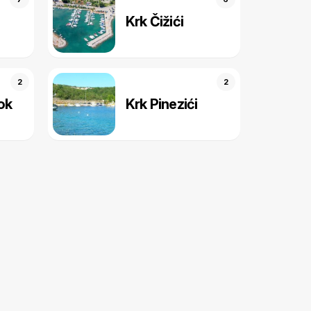
j
Krk Čižići
2
2
ok
Krk Pinezići