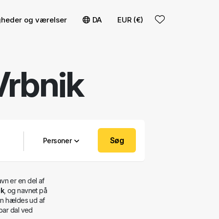
igheder og værelser
DA
EUR (€)
Vrbnik
Søg
Personer
avn er en del af
ik
, og navnet på
in hældes ud af
bar dal ved