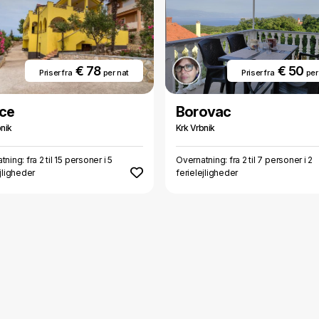
€ 78
€ 50
Priser fra
per nat
Priser fra
per
ce
Borovac
nik
Krk Vrbnik
ning: fra 2 til 15 personer i 5
Overnatning: fra 2 til 7 personer i 2
ejligheder
ferielejligheder