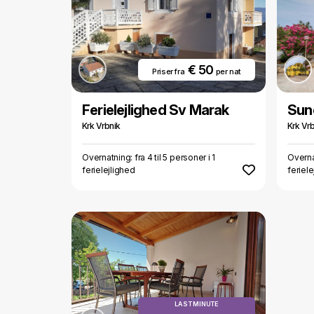
€ 50
Priser fra
per nat
Ferielejlighed Sv Marak
Sun
Krk Vrbnik
Krk Vrb
Overnatning: fra 4 til 5 personer i 1
Overnat
ferielejlighed
feriel
LAST MINUTE