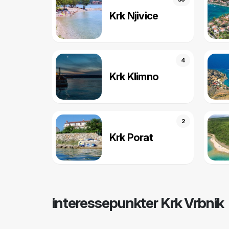
Krk Njivice
4
Krk Klimno
2
Krk Porat
interessepunkter Krk Vrbnik