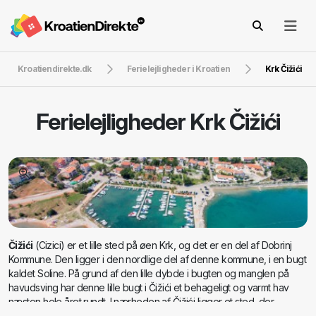
Kroatiendirekte.dk
Ferielejligheder i Kroatien
Krk Čižići
Ferielejligheder
Krk Čižići
Čižići
(Cizici) er et lille sted på øen Krk, og det er en del af Dobrinj
Kommune. Den ligger i den nordlige del af denne kommune, i en bugt
kaldet Soline. På grund af den lille dybde i bugten og manglen på
havudsving har denne lille bugt i Čižići et behageligt og varmt hav
næsten hele året rundt. I nærheden af Čižići ligger et sted, der
hedder Meline, som er berømt for sit
medicinske mudder
, og