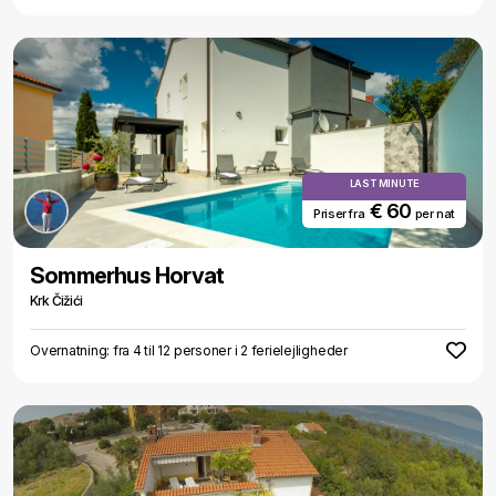
LAST MINUTE
€ 60
Priser fra
per nat
Sommerhus Horvat
Krk Čižići
Overnatning: fra 4 til 12 personer i 2 ferielejligheder