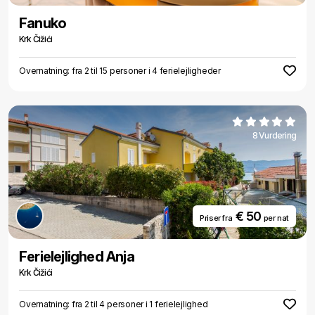
Fanuko
Krk Čižići
Overnatning: fra 2 til 15 personer i 4 ferielejligheder
8 Vurdering
€ 50
Priser fra
per nat
Ferielejlighed Anja
Krk Čižići
Overnatning: fra 2 til 4 personer i 1 ferielejlighed