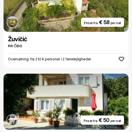
€ 58
Priser fra
per nat
Žuvičić
Krk Čižići
Overnatning: fra 2 til 9 personer i 2 ferielejligheder
€ 50
Priser fra
per nat