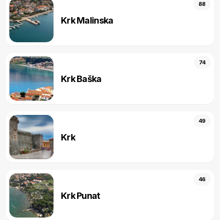
88
Krk Malinska
74
Krk Baška
49
Krk
46
Krk Punat