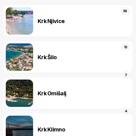
36
Krk Njivice
13
Krk Šilo
7
Krk Omišalj
4
Krk Klimno