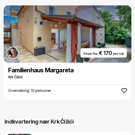
€ 170
Priser fra
per nat
Familienhaus Margareta
Krk Čižići
Overnatning: 10 personer
Indkvartering nær Krk Čižići