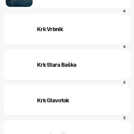
4
Krk Vrbnik
3
Krk Stara Baška
2
Krk Glavotok
2