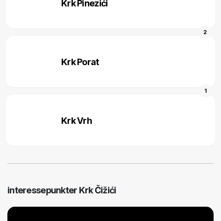
Krk Pinezići
2
Krk Porat
1
Krk Vrh
interessepunkter Krk Čižići