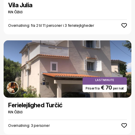
Vila Julia
Krk Čižići
Overnatning: fra 2 til 11 personer i 3 ferielejligheder
LAST MINUTE
€ 70
Priser fra
per nat
Ferielejlighed Turčić
Krk Čižići
Overnatning: 3 personer