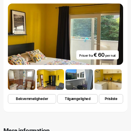
€ 60
Priser fra
per nat
Bekvemmeligheder
Tilgængelighed
Prisliste
Mere information