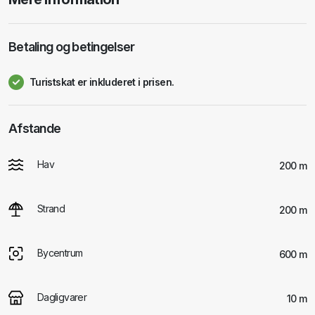
Betaling og betingelser
Turistskat er inkluderet i prisen.
Afstande
Hav
200 m
Strand
200 m
Bycentrum
600 m
Dagligvarer
10 m