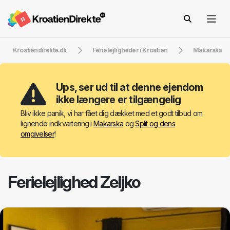
Kroatiendirekte.dk
Ferielejligheder i Kroatien
Makarska
Ups, ser ud til at denne ejendom
ikke længere er tilgængelig
Bliv ikke panik, vi har fået dig dækket med et godt tilbud om
lignende indkvartering i
Makarska
og
Split og dens
omgivelser
!
Ferielejlighed Zeljko