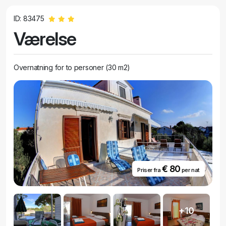
ID: 83475
Værelse
Overnatning for to personer (30 m2)
€ 80
Priser fra
per nat
+10