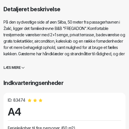
Detaljeret beskrivelse
På den sydvestlige side af øen Silba, 50 meter fra passagerhavnen i
Žalić, ligger det familiedrevne B&B "FREGADON". Komfortable
trestjernede værelser med 2+1 senge, privat terrasse, badeværelse og
gratis toiletartikler, aircondition, køleskab og en række fornødenheder
for et mere behageligt ophold, samt mulighed for at bruge et fælles
køkken. Gæsterne har håndklæder og strandmåtter til rådighed, og der
er et lille legerum til børnene. Morgenmaden serveres i en lille
restaurant i stueetagen af bygningen.
LÆS MERE
Indkvarteringsenheder
ID: 83474
A4
Ferielejligher til fire personer (60 m2)