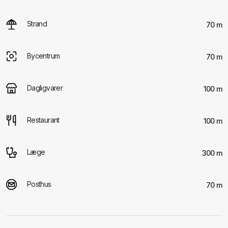
Strand
70 m
Bycentrum
70 m
Dagligvarer
100 m
Restaurant
100 m
Læge
300 m
Posthus
70 m