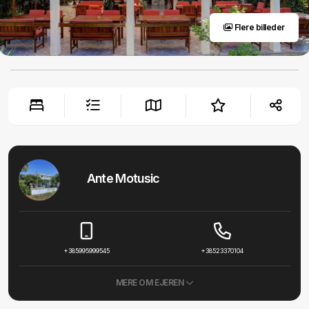
Flere billeder
Ante Motusic
+385995999545
+38523370104
MERE OM EJEREN