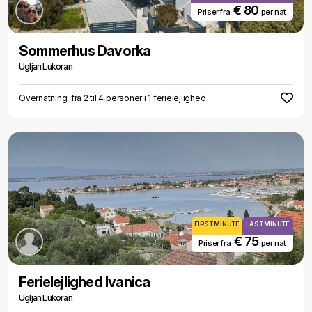
€ 80
Priser fra
per nat
Sommerhus Davorka
Ugljan Lukoran
Overnatning: fra 2 til 4 personer i 1 ferielejlighed
FIRST MINUTE
LAST MINUTE
€ 75
Priser fra
per nat
Ferielejlighed Ivanica
Ugljan Lukoran