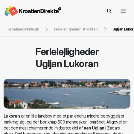
Kroatiendirekte.dk
Ferielejligheder i Kroatien
Ugljan Luko
Ferielejligheder
Ugljan Lukoran
Lukoran
er en lille landsby med et par endnu mindre bebyggelser
omkring sig, og der bor knap 500 mennesker i området. Alligevel er
det den mest charmerende midterste del af
øen Ugljan
i Zadars
øhav. Små bugter og vige, der nidkært holder små strande i deres