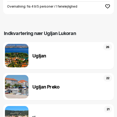
Overnatning: fra 4 til 5 personer i 1 ferielejlighed
Indkvartering nær Ugljan Lukoran
26
Ugljan
22
Ugljan Preko
21