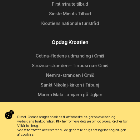
First minute tilbud
Sidste Minuts Tilbud
Kroatiens nationale turistråd
Opdag Kroatien
Cetina-flodens udmunding i Omiš
Stružica-stranden – Trnbusi nær Omiš
Nemira-stranden i Omiš
Sankt Nikolaj-kirken i Tribunj
Marina Mala Lamjana på Ugljan
Følg os
Direct-Croatia bruger cookies til at forbedre brugeroplevelsen og
websidens funktionalitet.
Klik her
for flere detaljer om cookies.
Klik her
for
Vilkår for brug.
Ved at fortsætte accepterer du de generelle brugsbetingelser og brugen
af cookies.