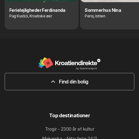
Ferielejligheder Ferdinanda
Sommerhus Nina
Pag Kustići, Kroatiske øer
Peroj, Istrien
Find din bolig
Top destinationer
Trogir - 2300 år af kultur
Makarska - Aktiv ferie 24/7