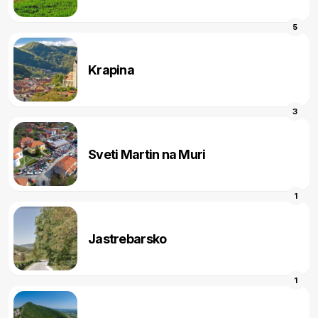
5
Krapina
3
Sveti Martin na Muri
1
Jastrebarsko
1