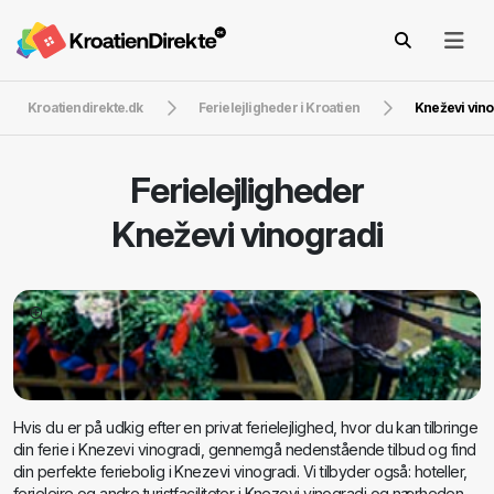
Kroatiendirekte.dk
Ferielejligheder i Kroatien
Kneževi vino
Ferielejligheder
Kneževi vinogradi
Hvis du er på udkig efter en privat ferielejlighed, hvor du kan tilbringe
din ferie i Knezevi vinogradi, gennemgå nedenstående tilbud og find
din perfekte feriebolig i Knezevi vinogradi. Vi tilbyder også: hoteller,
ferielejre og andre turistfaciliteter i Knezevi vinogradi og nærheden.