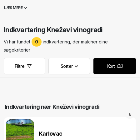
LÆS MERE
Indkvartering Kneževi vinogradi
Vi har fundet
0
indkvartering, der matcher dine
søgekriterier
Filtre
Sorter
Kort
Indkvartering nær Kneževi vinogradi
6
Karlovac